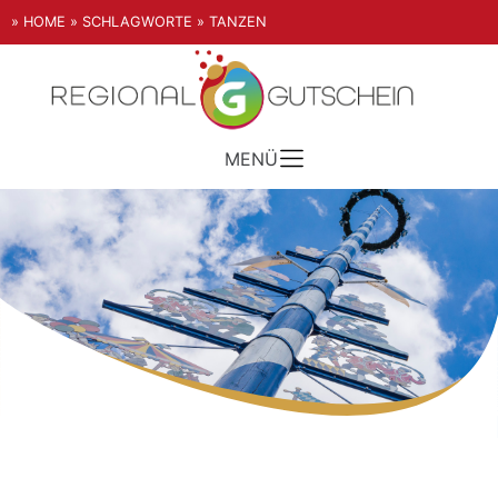
» HOME
» SCHLAGWORTE
» TANZEN
MENÜ