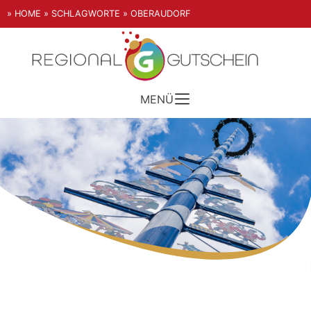
» HOME
» SCHLAGWORTE
» OBERAUDORF
MENÜ