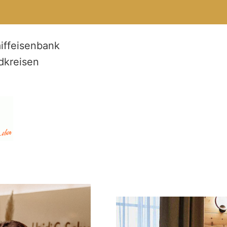
iffeisenbank
dkreisen