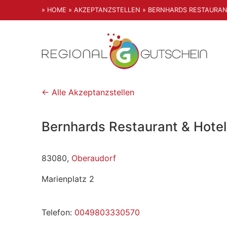
» HOME
» AKZEPTANZSTELLEN
» BERNHARDS RESTAURAN
← Alle Akzeptanzstellen
Bernhards Restaurant & Hotel
83080,
Oberaudorf
Marienplatz 2
Telefon:
0049803330570