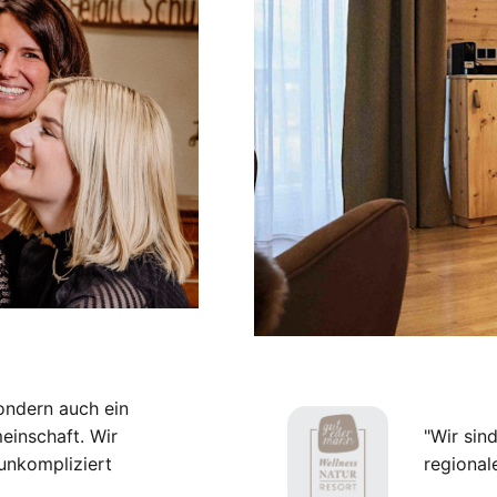
ondern auch ein
einschaft. Wir
"Wir sin
unkompliziert
regional