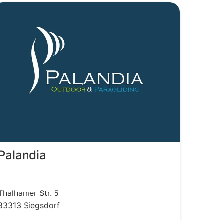
Palandia
Thalhamer Str.
5
83313
Siegsdorf