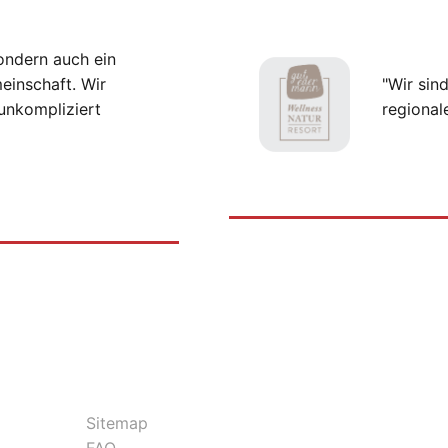
ondern auch ein
einschaft. Wir
"Wir sin
unkompliziert
regional
Sitemap