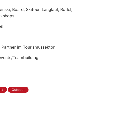
nski, Board, Skitour, Langlauf, Rodel,
rkshops.
e!
r Partner im Tourismussektor.
events/Teambuilding.
rt
Outdoor