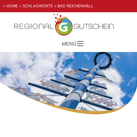
» HOME
» SCHLAGWORTE
» BAD REICHENHALL
MENÜ