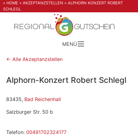
» HOME
» AKZEPTANZSTELLEN
» ALPHORN KONZERT ROBERT
SCHLEGL
MENÜ
← Alle Akzeptanzstellen
Alphorn-Konzert Robert Schlegl
83435,
Bad Reichenhall
Salzburger Str. 50 b
Telefon:
00491702324177