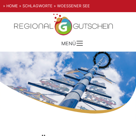
» HOME
» SCHLAGWORTE
» WOESSENER SEE
MENÜ