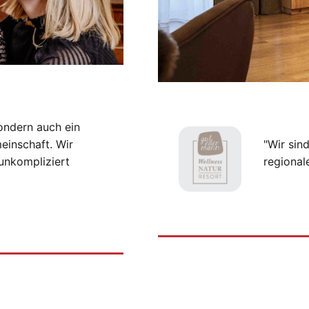
ondern auch ein
einschaft. Wir
"Wir sin
unkompliziert
regional