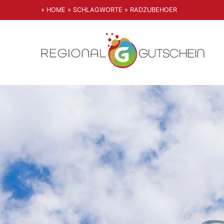
» HOME
» SCHLAGWORTE
» RADZUBEHOER