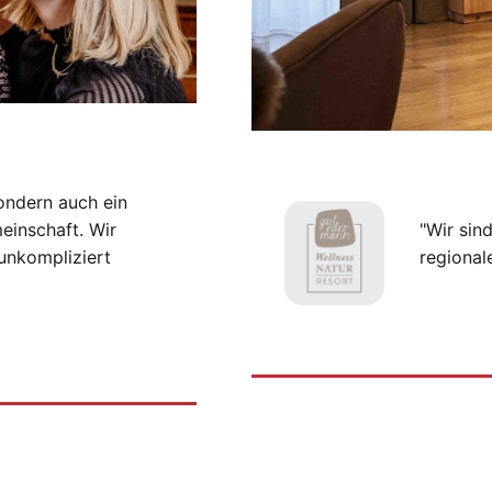
ondern auch ein
einschaft. Wir
"Wir sin
unkompliziert
regional