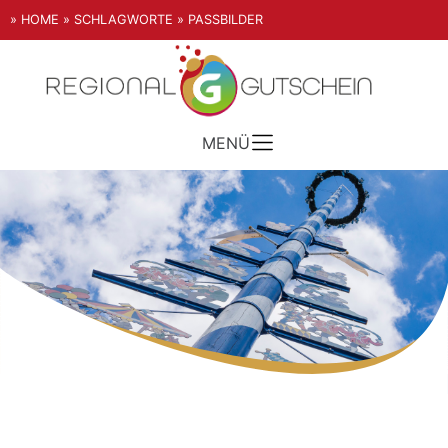
» HOME
» SCHLAGWORTE
» PASSBILDER
MENÜ