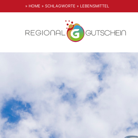
» HOME
» SCHLAGWORTE
» LEBENSMITTEL