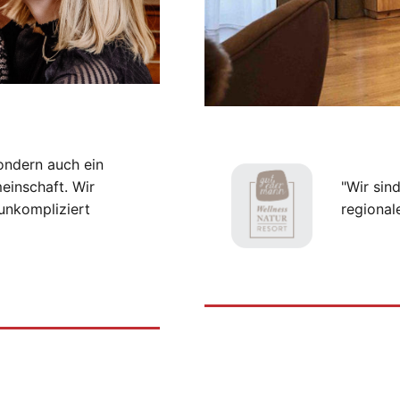
ondern auch ein
einschaft. Wir
"Wir sin
unkompliziert
regional