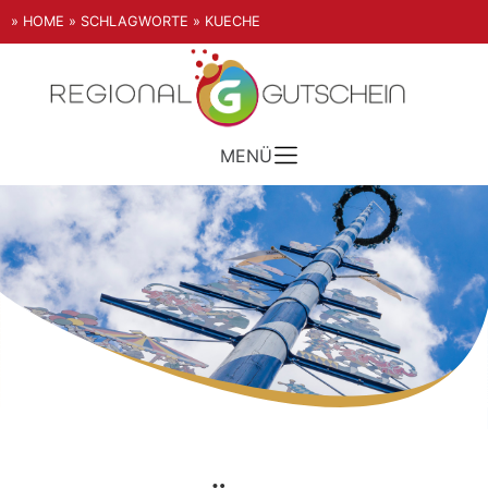
» HOME
» SCHLAGWORTE
» KUECHE
MENÜ