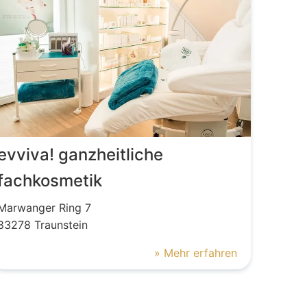
evviva! ganzheitliche
fachkosmetik
Marwanger Ring
7
83278
Traunstein
» Mehr erfahren