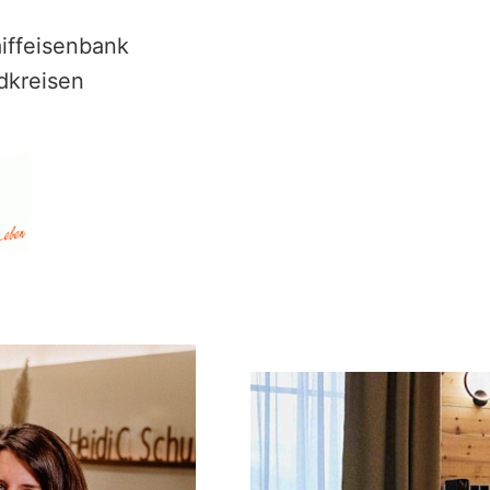
iffeisenbank
dkreisen