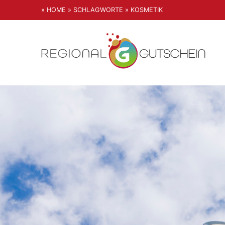
» HOME
» SCHLAGWORTE
» KOSMETIK