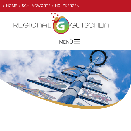
» HOME
» SCHLAGWORTE
» HOLZKERZEN
MENÜ