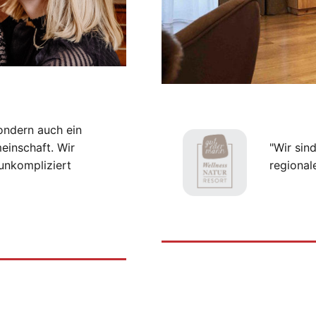
ondern auch ein
einschaft. Wir
"Wir sin
unkompliziert
regional