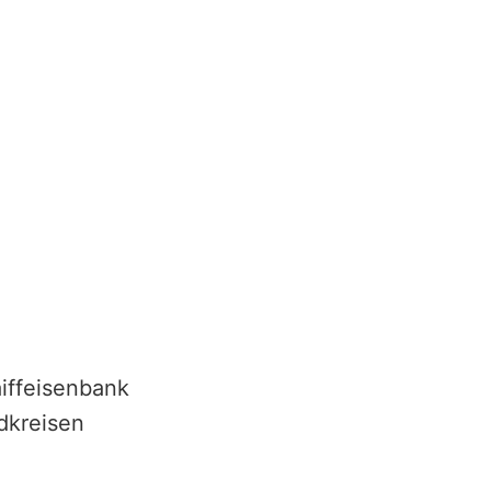
iffeisenbank
dkreisen