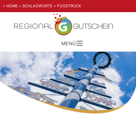
» HOME
» SCHLAGWORTE
» FOODTRUCK
MENÜ