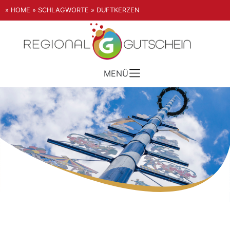
» HOME
» SCHLAGWORTE
» DUFTKERZEN
MENÜ