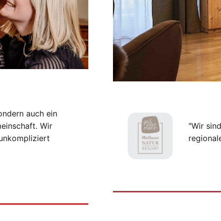
ondern auch ein
einschaft. Wir
"Wir sin
unkompliziert
regional