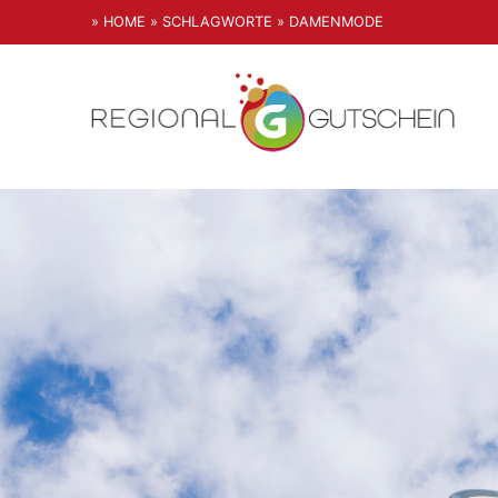
» HOME
» SCHLAGWORTE
» DAMENMODE