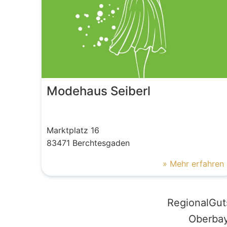
Modehaus Seiberl
Marktplatz
16
83471
Berchtesgaden
» Mehr erfahren
RegionalGut
Oberbay