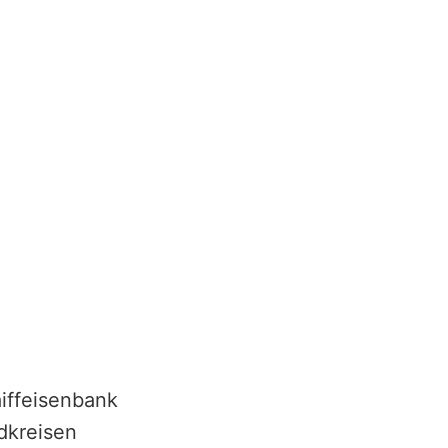
iffeisenbank
dkreisen