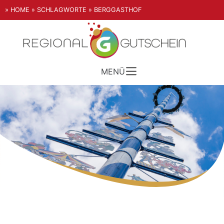
» HOME
» SCHLAGWORTE
» BERGGASTHOF
MENÜ