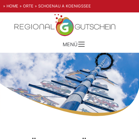
» HOME
» ORTE
» SCHOENAU A KOENIGSSEE
MENÜ