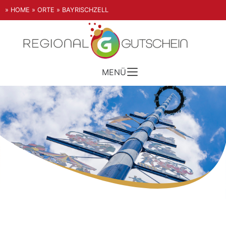
» HOME
» ORTE
» BAYRISCHZELL
MENÜ