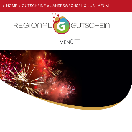
» HOME
» GUTSCHEINE
» JAHRESWECHSEL & JUBILAEUM
MENÜ