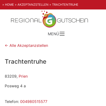
» HOME
» AKZEPTANZSTELLEN
» TRACHTENTRUHE
MENÜ
← Alle Akzeptanzstellen
Trachtentruhe
83209,
Prien
Posweg 4 a
Telefon:
004980515577