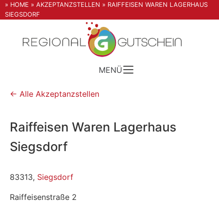
» HOME
» AKZEPTANZSTELLEN
» RAIFFEISEN WAREN LAGERHAUS
SIEGSDORF
MENÜ
← Alle Akzeptanzstellen
Raiffeisen Waren Lagerhaus
Siegsdorf
83313,
Siegsdorf
Raiffeisenstraße 2