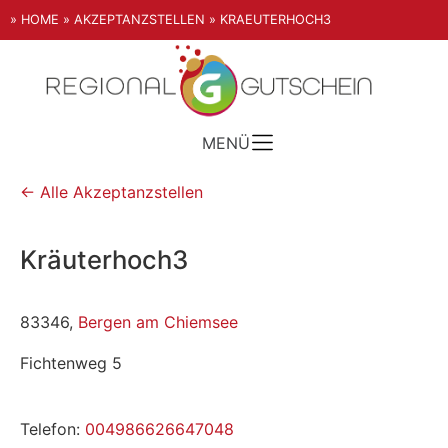
» HOME
» AKZEPTANZSTELLEN
» KRAEUTERHOCH3
MENÜ
← Alle Akzeptanzstellen
Kräuterhoch3
83346,
Bergen am Chiemsee
Fichtenweg 5
Telefon:
004986626647048