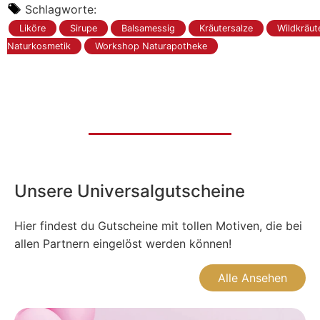
Schlagworte:
Liköre
Sirupe
Balsamessig
Kräutersalze
Wildkräut
Naturkosmetik
Workshop Naturapotheke
Unsere Universalgutscheine
Hier findest du Gutscheine mit tollen Motiven, die bei
allen Partnern eingelöst werden können!
Alle Ansehen