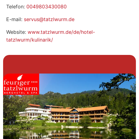
Telefon:
0049803430080
E-mail:
servus@tatzlwurm.de
Website:
www.tatzlwurm.de/de/hotel-
tatzlwurm/kulinarik/