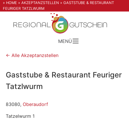
» HOME
» AKZEPTANZSTELLEN
» GASTSTUBE & RESTAURANT
FEURIGER TATZLWURM
MENÜ
← Alle Akzeptanzstellen
Gaststube & Restaurant Feuriger
Tatzlwurm
83080,
Oberaudorf
Tatzelwurm 1