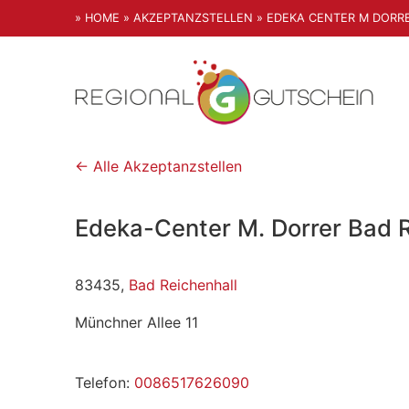
» HOME
» AKZEPTANZSTELLEN
» EDEKA CENTER M DORR
← Alle Akzeptanzstellen
Edeka-Center M. Dorrer Bad R
83435,
Bad Reichenhall
Münchner Allee 11
Telefon:
0086517626090