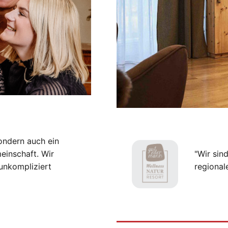
ondern auch ein
einschaft. Wir
"Wir sin
unkompliziert
regional