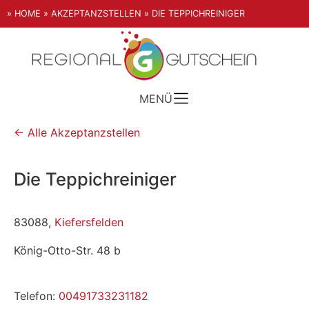
» HOME
» AKZEPTANZSTELLEN
» DIE TEPPICHREINIGER
MENÜ
← Alle Akzeptanzstellen
Die Teppichreiniger
83088,
Kiefersfelden
König-Otto-Str. 48 b
Telefon:
00491733231182