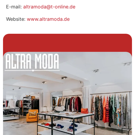
E-mail:
altramoda@t-online.de
Website:
www.altramoda.de